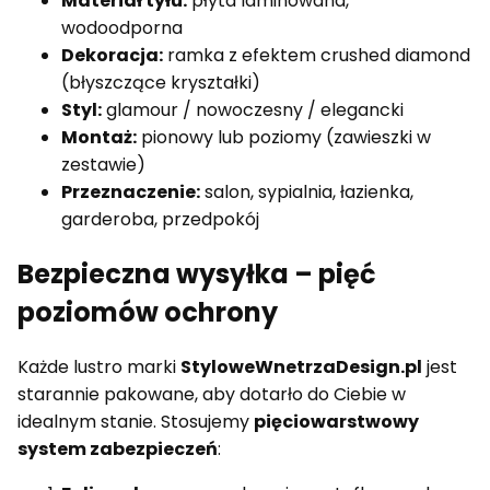
Materiał tyłu:
płyta laminowana,
wodoodporna
Dekoracja:
ramka z efektem crushed diamond
(błyszczące kryształki)
Styl:
glamour / nowoczesny / elegancki
Montaż:
pionowy lub poziomy (zawieszki w
zestawie)
Przeznaczenie:
salon, sypialnia, łazienka,
garderoba, przedpokój
Bezpieczna wysyłka – pięć
poziomów ochrony
Każde lustro marki
StyloweWnetrzaDesign.pl
jest
starannie pakowane, aby dotarło do Ciebie w
idealnym stanie. Stosujemy
pięciowarstwowy
system zabezpieczeń
: