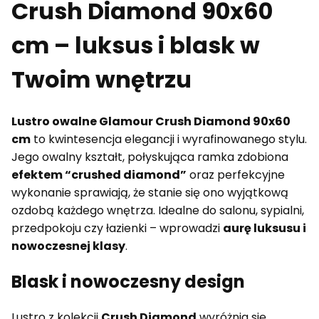
Crush Diamond 90x60
cm – luksus i blask w
Twoim wnętrzu
Lustro owalne Glamour Crush Diamond 90x60
cm
to kwintesencja elegancji i wyrafinowanego stylu.
Jego owalny kształt, połyskująca ramka zdobiona
efektem “crushed diamond”
oraz perfekcyjne
wykonanie sprawiają, że stanie się ono wyjątkową
ozdobą każdego wnętrza. Idealne do salonu, sypialni,
przedpokoju czy łazienki – wprowadzi
aurę luksusu i
nowoczesnej klasy
.
Blask i nowoczesny design
Lustro z kolekcji
Crush Diamond
wyróżnia się