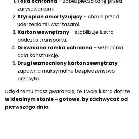
Folia ochronna
– zabezpiecza taflę przed
zarysowaniami.
Styropian amortyzujący
– chroni przed
uderzeniami i wstrząsami.
Karton wewnętrzny
– stabilizuje lustro
podczas transportu.
Drewniana ramka ochronna
– wzmacnia
całą konstrukcję.
Drugi wzmocniony karton zewnętrzny
–
zapewnia maksymalne bezpieczeństwo
przesyłki.
Dzięki temu masz gwarancję, że Twoje lustro dotrze
w idealnym stanie – gotowe, by zachwycać od
pierwszego dnia
.