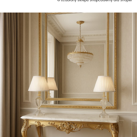
©
szablony sklepu
Shopcademy dla
Shoper