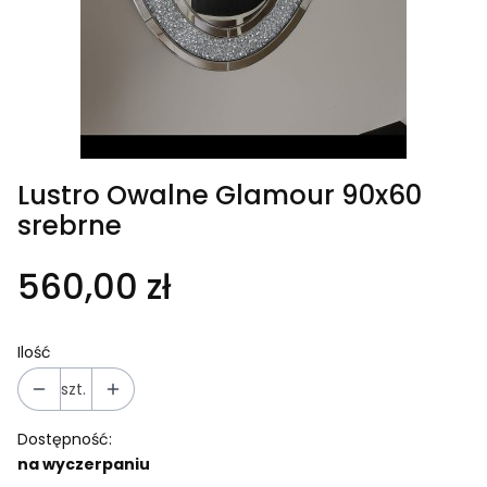
Lustro Owalne Glamour 90x60
srebrne
Cena
560,00 zł
Ilość
szt.
Dostępność:
na wyczerpaniu