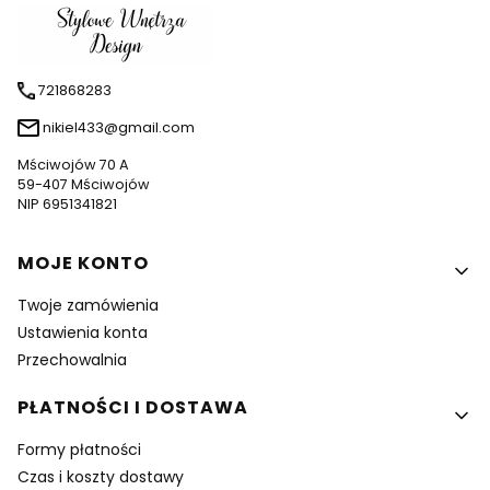
721868283
nikiel433@gmail.com
Mściwojów 70 A
59-407 Mściwojów
NIP 6951341821
Linki w stopce
MOJE KONTO
Twoje zamówienia
Ustawienia konta
Przechowalnia
PŁATNOŚCI I DOSTAWA
Formy płatności
Czas i koszty dostawy