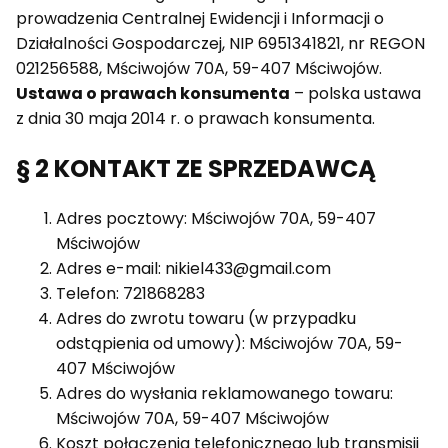
prowadzenia Centralnej Ewidencji i Informacji o
Działalności Gospodarczej, NIP 6951341821, nr REGON
021256588, Mściwojów 70A, 59-407 Mściwojów.
Ustawa o prawach konsumenta
– polska ustawa
z dnia 30 maja 2014 r. o prawach konsumenta.
§ 2 KONTAKT ZE SPRZEDAWCĄ
Adres pocztowy: Mściwojów 70A, 59-407
Mściwojów
Adres e-mail: nikiel433@gmail.com
Telefon: 721868283
Adres do zwrotu towaru (w przypadku
odstąpienia od umowy): Mściwojów 70A, 59-
407 Mściwojów
Adres do wysłania reklamowanego towaru:
Mściwojów 70A, 59-407 Mściwojów
Koszt połączenia telefonicznego lub transmisji