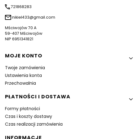
721868283
nikiel433@gmail.com
Mściwojów 70 A
59-407 Mściwojów
NIP 6951341821
Linki w stopce
MOJE KONTO
Twoje zamówienia
Ustawienia konta
Przechowalnia
PŁATNOŚCI I DOSTAWA
Formy płatności
Czas i koszty dostawy
Czas realizacji zamówienia
INFORMACJE