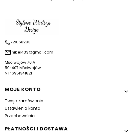
721868283
nikiel433@gmail.com
Mściwojów 70 A
59-407 Mściwojów
NIP 6951341821
Linki w stopce
MOJE KONTO
Twoje zamówienia
Ustawienia konta
Przechowalnia
PŁATNOŚCI I DOSTAWA