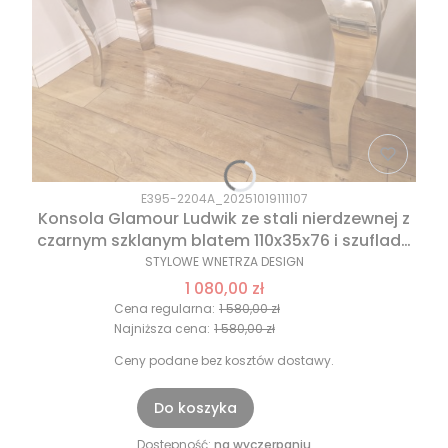
E395-2204A_20251019111107
Konsola Glamour Ludwik ze stali nierdzewnej z
czarnym szklanym blatem 110x35x76 i szufladą
(1)
STYLOWE WNETRZA DESIGN
1 080,00 zł
Cena regularna:
1 580,00 zł
Najniższa cena:
1 580,00 zł
Ceny podane bez kosztów dostawy.
Do koszyka
Dostępność:
na wyczerpaniu