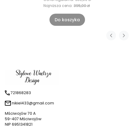
Najniższa cena:
395,00 zł
Do koszyka
721868283
nikiel433@gmail.com
Mściwojów 70 A
59-407 Mściwojów
NIP 6951341821