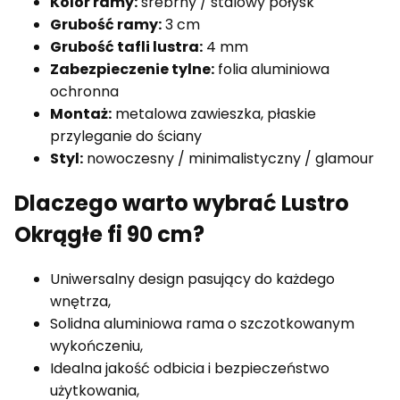
Kolor ramy:
srebrny / stalowy połysk
Grubość ramy:
3 cm
Grubość tafli lustra:
4 mm
Zabezpieczenie tylne:
folia aluminiowa
ochronna
Montaż:
metalowa zawieszka, płaskie
przyleganie do ściany
Styl:
nowoczesny / minimalistyczny / glamour
Dlaczego warto wybrać Lustro
Okrągłe fi 90 cm?
Uniwersalny design pasujący do każdego
wnętrza,
Solidna aluminiowa rama o szczotkowanym
wykończeniu,
Idealna jakość odbicia i bezpieczeństwo
użytkowania,